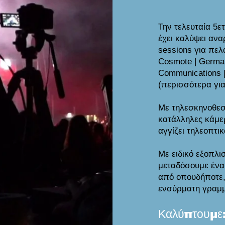
Την τελευταία 5ετ
​έχει καλύψει ανα
sessions για πε
Cosmote |
Germa
Communications 
(περισσότερα για
Με τηλεσκηνοθεσία
κατάλληλες κάμε
αγγίζει τηλεοπτι
Με ειδικό εξοπλι
μεταδόσουμε ένα 
από οπουδήποτε,
ενσύρματη γραμμή
Καλύπτουμε