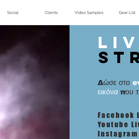
Social
Clients
Video Samples
Gear List
Li
St
​Δώσε στο
e
εικόνα
που το
Facebook 
Youtube Li
Instagram 