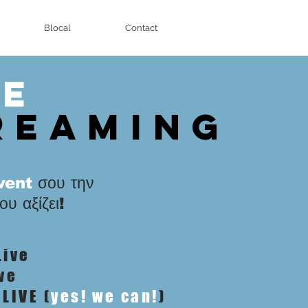
Blocal
Contact
ve
reaming
vent
σου την
υ αξίζει!
Live
ve
LIVE (
yes! we can!
)