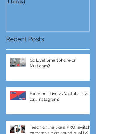
Full Frame VS MFT (Micro Four
GH5s + B4 lens 
Thirds)
Unbeatable setu
Recent Posts
Go Live! Smartphone or
Multicam?
Facebook Live vs Youtube Live
(or... Instagram)