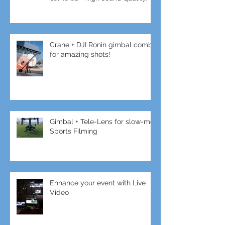
Teach online like a PRO (switch
cameras + high sound quality)
Crane + DJI Ronin gimbal combo
for amazing shots!
Gimbal + Tele-Lens for slow-mo
Sports Filming
Enhance your event with Live
Video