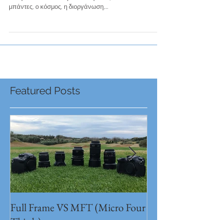
Καλοκαίρι 2015, 17:00 το απόγευμα, ο ήλιος ακόμα καίει
και η θάλασσα ακούγεται στο βάθος… Όλοι εκεί! Οι
μπάντες, ο κόσμος, η διοργάνωση,...
Featured Posts