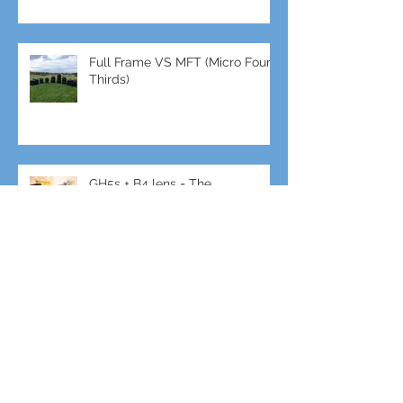
Full Frame VS MFT (Micro Four
Thirds)
GH5s + B4 lens = The
Unbeatable setup
To RISE TV ζωντανά από το
EUandU