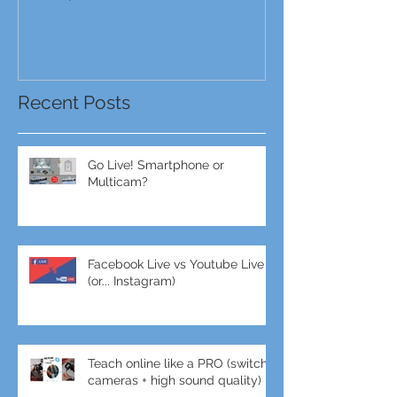
Full Frame VS MFT (Micro Four
GH5s + B4 lens 
Thirds)
Unbeatable setu
Recent Posts
Go Live! Smartphone or
Multicam?
Facebook Live vs Youtube Live
(or... Instagram)