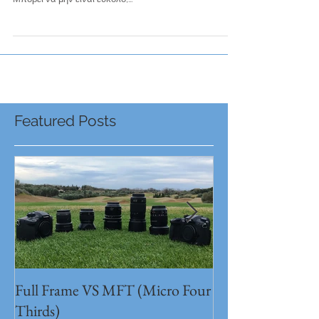
Boats of History - Documenta 14 - Live Streaming
Ποιος είπε ότι δεν γίνεται live streaming από καράβι???
Μπορεί να μην είναι εύκολο,...
Featured Posts