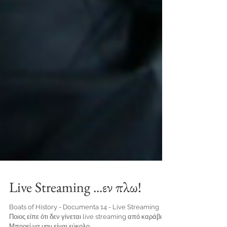
Live Streaming ...εν πλω!