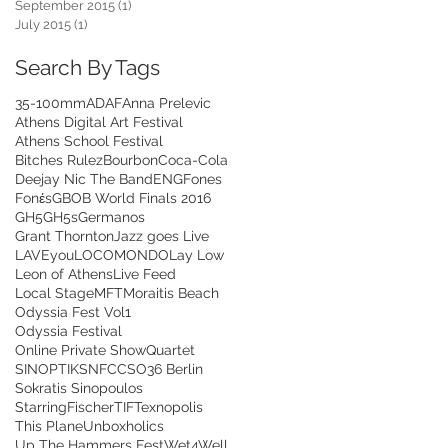
September 2015
(1)
1 post
July 2015
(1)
1 post
Search By Tags
35-100mm
ADAF
Anna Prelevic
Athens Digital Art Festival
Athens School Festival
Bitches Rulez
Bourbon
Coca-Cola
Deejay Nic The Band
ENG
Fones
Fonέs
GBOB World Finals 2016
GH5
GH5s
Germanos
Grant Thornton
Jazz goes Live
LAVEyou
LOCOMONDO
Lay Low
Leon of Athens
Live Feed
Local Stage
MFT
Moraitis Beach
Odyssia Fest Vol1
Odyssia Festival
Online Private Show
Quartet
SINOPTIK
SNFCC
SO36 Berlin
Sokratis Sinopoulos
StarringFischer
TIF
Texnopolis
This Plane
Unboxholics
Up The Hammers Fest
Wet4Well