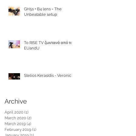
GH5s + B4 lens = The
Unbeatable setup
To RISE TV ζωντανά από το
EUandU
Stelios Kerasidis - Veronica
Archive
April 2020
(1)
1 post
March 2020
(2)
2 posts
March 2019
(4)
4 posts
February 2019
(1)
1 post
January 2019
(1)
1 post