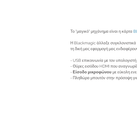
Το "μαγικό" μηχάνημα είναι η κάρτα 
B
Η Blackmagic άλλαξε συγκλονιστικά τα
τη δική μας εφαρμογή μας ενδιαφέρουν
- USB επικοινωνία με τον υπολογιστή
- Θύρες εισόδου HDMI που αναγνωρίζ
- 
Είσοδο μικροφώνου
 με εύκολη εν
- Πληθώρα μπουτόν στην πρόσοψη γι