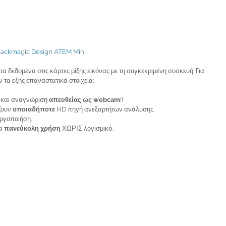
lackmagic Design ATEM Mini
 δεδομένα στις κάρτες μίξης εικόνας με τη συγκεκριμένη συσκευή. Για 
 τα εξής επαναστατικά στοιχεία:
 και αναγνώριση 
απευθείας ως webcam
!!
ουν 
οποιαδήποτε
 HD πηγή ανεξαρτήτων ανάλυσης. 
εργοποιήση.
α 
πανεύκολη χρήση 
ΧΩΡΙΣ λογισμικό.