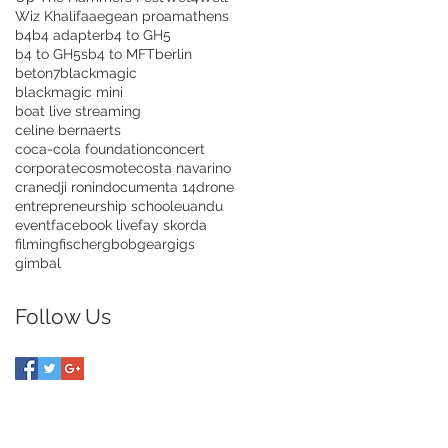
Wiz Khalifa
aegean proam
athens
b4
b4 adapter
b4 to GH5
b4 to GH5s
b4 to MFT
berlin
beton7
blackmagic
blackmagic mini
boat live streaming
celine bernaerts
coca-cola foundation
concert
corporate
cosmote
costa navarino
crane
dji ronin
documenta 14
drone
entrepreneurship school
euandu
event
facebook live
fay skorda
filming
fischer
gbob
gear
gigs
gimbal
Follow Us