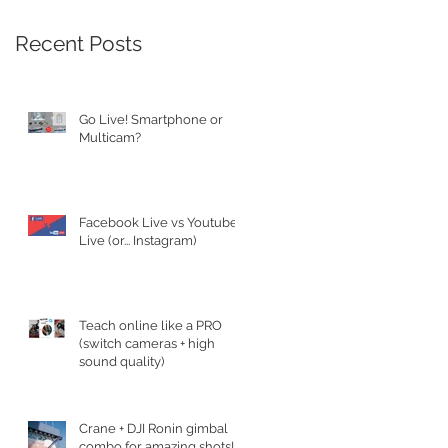
Recent Posts
Go Live! Smartphone or
Multicam?
Facebook Live vs Youtube
Live (or... Instagram)
Teach online like a PRO
(switch cameras + high
sound quality)
Crane + DJI Ronin gimbal
combo for amazing shots!