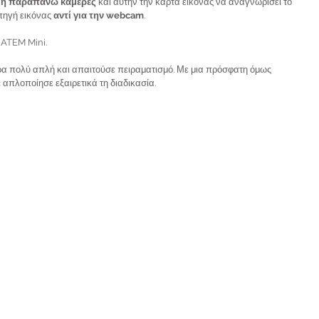
 ή παραπάνω κάμερες
 και αυτήν την κάρτα εικόνας να αναγνωρίσει το 
πηγή εικόνας 
αντί για την webcam
.
 ATEM Mini.
ρα πολύ απλή και απαιτούσε πειραματισμό. Με μια πρόσφατη όμως 
 απλοποίησε εξαιρετικά τη διαδικασία. 