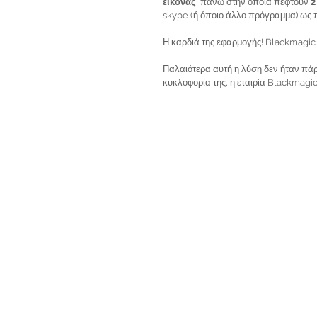
εικόνας
, πάνω στην οποία πέφτουν 
2
skype (ή όποιο άλλο πρόγραμμα) ως 
Η καρδιά της εφαρμογής! Blackmagic
Παλαιότερα αυτή η λύση δεν ήταν πά
κυκλοφορία της, η εταιρία Blackmagic