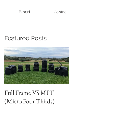
Blocal
Contact
Featured Posts
Full Frame VS MFT
GH5s + B4 lens = The
(Micro Four Thirds)
Unbeatable setup