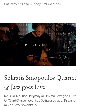
Local Stage and Up The Hammers Fest would like to
say a BIG THANKS to all of you out there! On
Saturday 5/3 and Sunday 6/3 we did a...
Load video
Sokratis Sinopoulos Quartet
@ Jazz goes Live
Κείμενο: Μάνθος Γιουρτζόγλου Βίντεο: Jazz goes Live