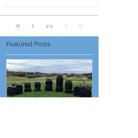
New Long Fest!
Καλοκαίρι 2015, 17:00 το απόγευμα, ο ήλιος ακόμα καίει
και η θάλασσα ακούγεται στο βάθος… Όλοι εκεί! Οι
μπάντες, ο κόσμος, η διοργάνωση,...
5
/
5
Featured Posts