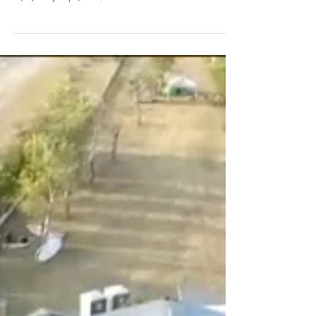
Οι "Οκτώ Άνεμοι" φύσηξαν βαθιά μέσα μας... Κι επειδή οι
αξίες αναγνωρίζονται, ο...