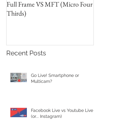
Full Frame VS MFT (Micro Four
GH5s + B4 lens 
Thirds)
Unbeatable setu
Recent Posts
Go Live! Smartphone or
Multicam?
Facebook Live vs Youtube Live
(or... Instagram)