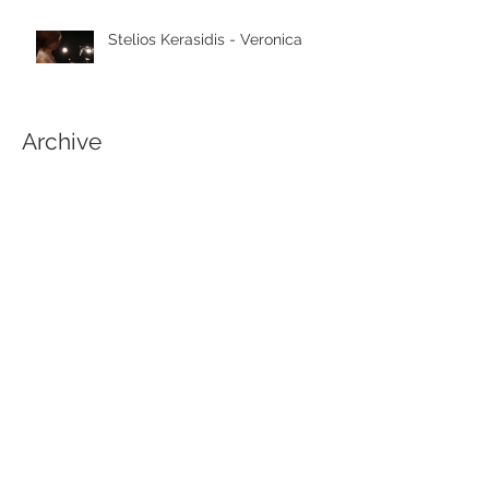
Stelios Kerasidis - Veronica
Archive
April 2020
(1)
1 post
March 2020
(2)
2 posts
March 2019
(4)
4 posts
February 2019
(1)
1 post
January 2019
(1)
1 post
December 2018
(1)
1 post
November 2018
(2)
2 posts
October 2018
(2)
2 posts
September 2018
(2)
2 posts
June 2018
(1)
1 post
March 2018
(1)
1 post
February 2018
(1)
1 post
December 2017
(2)
2 posts
November 2017
(1)
1 post