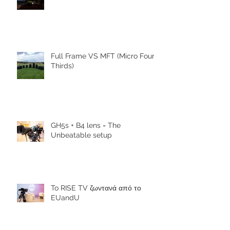
Full Frame VS MFT (Micro Four
Thirds)
GH5s + B4 lens = The
Unbeatable setup
To RISE TV ζωντανά από το
EUandU