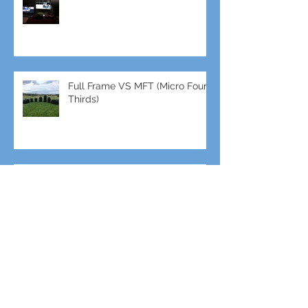
Enhance your event with Live
Video
Full Frame VS MFT (Micro Four
Thirds)
GH5s + B4 lens = The
Unbeatable setup
To RISE TV ζωντανά από το
EUandU