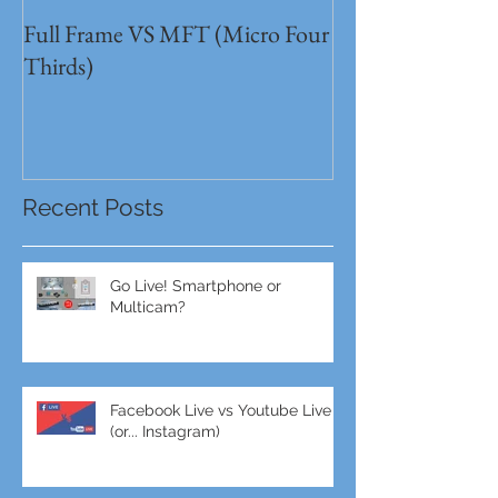
Full Frame VS MFT (Micro Four
GH5s + B4 lens 
Thirds)
Unbeatable setu
Recent Posts
Go Live! Smartphone or
Multicam?
Facebook Live vs Youtube Live
(or... Instagram)